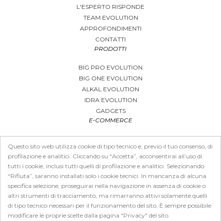
L'ESPERTO RISPONDE
TEAM EVOLUTION
APPROFONDIMENTI
CONTATTI
PRODOTTI
BIG PRO EVOLUTION
BIG ONE EVOLUTION
ALKAL EVOLUTION
IDRA EVOLUTION
GADGETS
E-COMMERCE
CARRELLO
Questo sito web utilizza cookie di tipo tecnico e, previo il tuo consenso, di
COME ACQUISTARE
profilazione e analitici. Cliccando su “Accetta”, acconsentirai all’uso di
CONDIZIONI DI VENDITA E SPEDIZIONI
tutti i cookie, inclusi tutti quelli di profilazione e analitici. Selezionando
PRIVACY
“Rifiuta”, saranno installati solo i cookie tecnici. In mancanza di alcuna
DOMANDE FAQ
specifica selezione, proseguirai nella navigazione in assenza di cookie o
ALGORITMO DOSAGGIO
altri strumenti di tracciamento, ma rimarranno attivi solamente quelli
di tipo tecnico necessari per il funzionamento del sito. È sempre possibile
modificare le proprie scelte dalla pagina "Privacy" del sito.