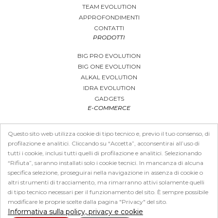
TEAM EVOLUTION
APPROFONDIMENTI
CONTATTI
PRODOTTI
BIG PRO EVOLUTION
BIG ONE EVOLUTION
ALKAL EVOLUTION
IDRA EVOLUTION
GADGETS
E-COMMERCE
CARRELLO
Questo sito web utilizza cookie di tipo tecnico e, previo il tuo consenso, di
COME ACQUISTARE
profilazione e analitici. Cliccando su “Accetta”, acconsentirai all’uso di
CONDIZIONI DI VENDITA E SPEDIZIONI
tutti i cookie, inclusi tutti quelli di profilazione e analitici. Selezionando
PRIVACY
“Rifiuta”, saranno installati solo i cookie tecnici. In mancanza di alcuna
DOMANDE FAQ
specifica selezione, proseguirai nella navigazione in assenza di cookie o
ALGORITMO DOSAGGIO
altri strumenti di tracciamento, ma rimarranno attivi solamente quelli
di tipo tecnico necessari per il funzionamento del sito. È sempre possibile
modificare le proprie scelte dalla pagina "Privacy" del sito.
visual design & web development by
QUASAR SNC
Informativa sulla policy, privacy e cookie